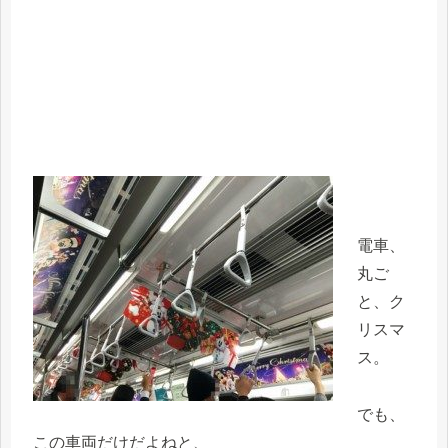
電車、
丸ご
と、ク
リスマ
ス。
でも、
この車両だけだよねと、