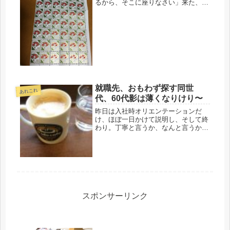
るから、そこに座りなさい」来た、来
た、またか・・・無駄だと思うけどな
ぁ。地元では、学校、企業、全部そろ
っているので、出る必要もないし、転
居しても、だれかが転居先知ってる
し、...
就職先、おもわず探す同世
あれこれ
代、60代影は薄くなりけり〜
昨日は入社時オリエンテーションだ
け、ほぼ一日かけて説明し、そして終
わり。丁寧と言うか、なんと言うか、
きちんとした対応。自分が新卒になっ
た気分がした。気がしただけで、やっ
ぱり最高齢（笑）同期は皆、若い。で
も１人だけオジサンがいたが、老けて
見え...
スポンサーリンク