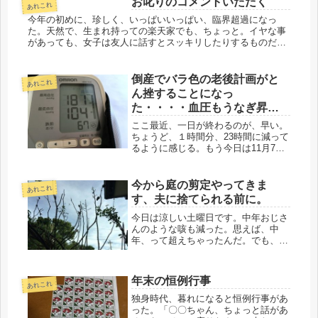
お叱りのコメントいただく
めていても、各々経歴はみな異なる。
あれこれ
自...
今年の初めに、珍しく、いっぱいいっぱい、臨界超過になっ
た。天然で、生まれ持っての楽天家でも、ちょっと。イヤな事
があっても、女子は友人に話すとスッキリしたりするものだけ
ど、わが家の現実だと、聞いてくれた友人が、私より落ち込
む。なので、そうそう...
倒産でバラ色の老後計画がと
あれこれ
ん挫することになっ
た・・・・血圧もうなぎ昇り
だ。
ここ最近、一日が終わるのが、早い。
ちょうど、１時間分、23時間に減って
るように感じる。もう今日は11月7日
だ。１社、見放されて仕事は激減した
まま。あと一か月分の発注分で終わり
だな。終わりじゃマズイ。ハイ、それ
今から庭の剪定やってきま
あれこれ
までよ～かな・・・・世の中、不仲...
す、夫に捨てられる前に。
今日は涼しい土曜日です。中年おじさ
んのような咳も減った。思えば、中
年、って超えちゃったんだ。でも、優
先座席に座るまで、まだまだある。気
張っていこうじゃないか。これでバセ
ドウが治れば最高だ。風邪がだいぶよ
年末の恒例行事
あれこれ
くなってきたので、いつもの癖が出て
きた...
独身時代、暮れになると恒例行事があ
った。「〇〇ちゃん、ちょっと話があ