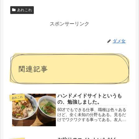
あれこれ
スポンサーリンク
ダメ女
関連記事
ハンドメイドサイトというも
あれこれ
の、勉強しました。
60才でもできる仕事、職種は色々ある
けど、全く未知の分野もある。見るだ
けでワクワクする事ってある。友人
が、金曜、家出の夜から我が家に。こ
の時期なので、荷物は少ない。それで
も、何かと荷物はある。同じ会社に勤