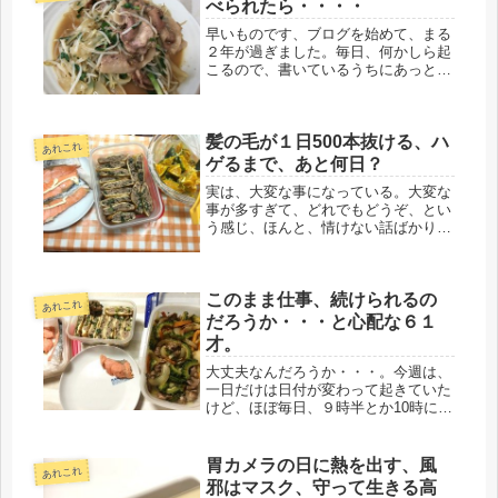
べられたら・・・・
早いものです、ブログを始めて、まる
２年が過ぎました。毎日、何かしら起
こるので、書いているうちにあっとい
う間に３年目に入ったという感じ。自
分でも意外だけど、続いています
(・。・)/当初は、50代のカテゴリーに
髪の毛が１日500本抜ける、ハ
居たけど、60才の誕生日と同時...
あれこれ
ゲるまで、あと何日？
実は、大変な事になっている。大変な
事が多すぎて、どれでもどうぞ、とい
う感じ、ほんと、情けない話ばかりで
困る。実は、前回、美容室に行ってか
らのこと。その美容室に通い始めて、
かれこれ、23年になる。髪の癖も質
このまま仕事、続けられるの
も、年月と共に、よく把握してくれて
あれこれ
い...
だろうか・・・と心配な６１
才。
大丈夫なんだろうか・・・。今週は、
一日だけは日付が変わって起きていた
けど、ほぼ毎日、９時半とか10時に
は、知らないうちに寝ている。起きて
いられないので、ちょっと寝転ぶ、寝
るのじゃなく、一瞬、寝転ぶだけで、
胃カメラの日に熱を出す、風
あれこれ
気が付くと夜明けになっている。こん
邪はマスク、守って生きる高
な...