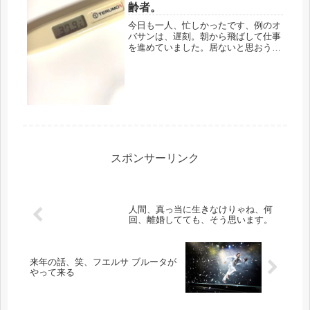
齢者。
今日も一人、忙しかったです、例のオ
バサンは、遅刻。朝から飛ばして仕事
を進めていました。居ないと思おう、
人員の一人だと思うから、腹も立つの
だから。しかし、それ以外に、超迷惑
なことも。先日から、ゴボゴボ咳をし
ていたオバサン。マスクもしていな
い。...
スポンサーリンク
人間、真っ当に生きなけりゃね、何
回、離婚してても、そう思います。
来年の話、笑、フエルサ ブルータが
やって来る