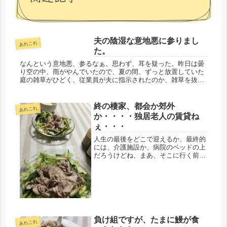
夫の陰湿な意地悪に参りまし
あれこれ
た。
なんという意地悪、参るなぁ。思わず、耳を疑った。昨日は曇
り空の中、雨がやんでいたので、夏の間、ずっと放置していた
庭の雑草がひどく、従業員が夫に指示されたのか、雑草を抜い
ていた。現場に出れない時など、作業場も含めて狭い庭なの
で、雑草抜きも仕事...
終の棲家、都会か郊外
あれこれ
か・・・・独居老人の賃貸ね
ぇ・・・
人生の最後をどこで迎えるか、最終的
には、介護施設か、病院のベッドの上
だろうけどね、まあ、そこに行く前、
楽しい老後生活をどこに住んで、どう
いう生活スタイルで過ごすか、先日の
会合で、その終の棲家が話題になっ
た。お姉さま方は、賃貸アパートを
各々一...
負け組ですが、たまに鰻が食
あれこれ