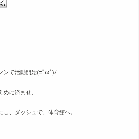
で活動開始(=ﾟωﾟ)ﾉ
えめに済ませ、
にし、ダッシュで、体育館へ。
。