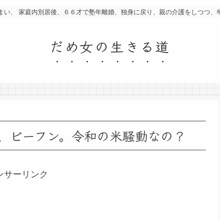
まい、 家庭内別居後、６６才で塾年離婚、独身に戻り、親の介護をしつつ、
だめ女の生きる道
、ビーフン。令和の米騒動なの？
ンサーリンク