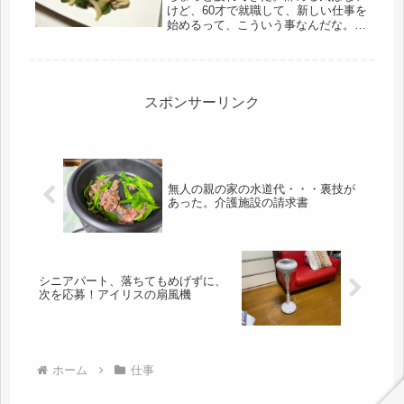
けど、60才で就職して、新しい仕事を
始めるって、こういう事なんだな。こ
こ数年は転職続きで、その度に、研修
を受けて一からスタートの繰り返し。
徐々に適応性が下がってるのかも。ど
こでも頑張りますよ～とは言いなが
ら...
スポンサーリンク
無人の親の家の水道代・・・裏技が
あった。介護施設の請求書
シニアパート、落ちてもめげずに、
次を応募！アイリスの扇風機
ホーム
仕事