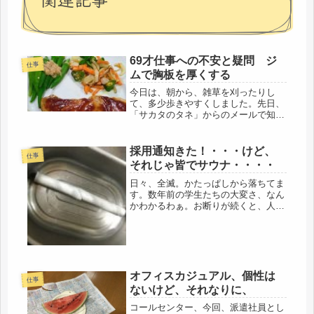
69才仕事への不安と疑問 ジ
仕事
ムで胸板を厚くする
今日は、朝から、雑草を刈ったりし
て、多少歩きやすくしました。先日、
「サカタのタネ」からのメールで知っ
た「雑草ナイフ」が届いたので、早
速、試してみました。女性でも、持ち
やすいコンパクトな大きさと重さで
採用通知きた！・・・けど、
仕事
す。５通りの使い方があるそうです
それじゃ皆でサウナ・・・・
が、今日は...
日々、全滅。かたっぱしから落ちてま
す。数年前の学生たちの大変さ、なん
かわかるわぁ。お断りが続くと、人格
まで否定された気持ちになるものね。
それでも、そのうち決まると思ってた
けど、どうやらナメテタみたいです。
1週間以内に連絡になってた近所の会
社...
オフィスカジュアル、個性は
仕事
ないけど、それなりに、
コールセンター、今回、派遣社員とし