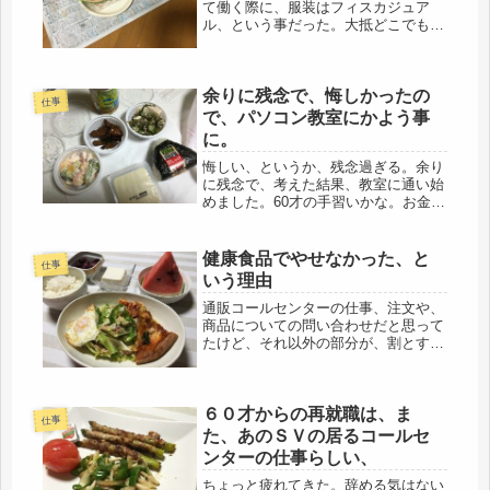
て働く際に、服装はフィスカジュア
ル、という事だった。大抵どこでも同
じで、当り障りのない恰好だ。個性は
ないけど、それなりにオシャレも出来
る。文句つけるつもりはないんだけ
余りに残念で、悔しかったの
ど・・・。ここの会社、ちょっと、そ
仕事
れアウ...
で、パソコン教室にかよう事
に。
悔しい、というか、残念過ぎる。余り
に残念で、考えた結果、教室に通い始
めました。60才の手習いかな。お金の
からんだ、60才の手習いです。先週、
子どもを保育園に預けて仕事していた
会社の同僚から電話。今、何してるの
健康食品でやせなかった、と
仕事
か、いい仕事あるから急で悪いけど...
いう理由
通販コールセンターの仕事、注文や、
商品についての問い合わせだと思って
たけど、それ以外の部分が、割とすご
いです。どっちかというと、オバサマ
のストレス発散の場、みたいになって
ます。健康食品の担当になって、かか
６０才からの再就職は、ま
ってくる内容で一番多いのは、ちっと
仕事
も...
た、あのＳＶの居るコールセ
ンターの仕事らしい、
ちょっと疲れてきた。辞める気はない