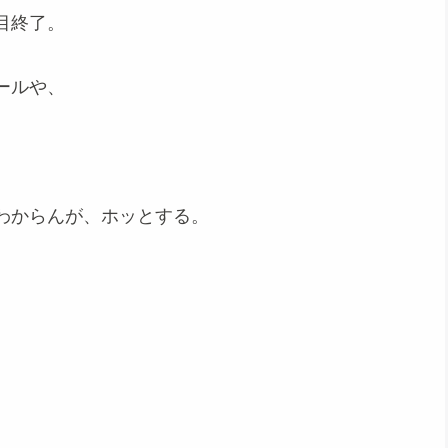
目終了。
ールや、
、
わからんが、ホッとする。