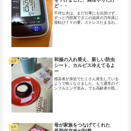
ど・・
不仲な夫は、まだ仕事にも出掛けず、
ずっと汚部屋でダニの温床の万年床に
寝転びＴＶの番。ストレスたまるわぁ
～当然、血圧にもよくないよ
ね・・・・去年の暮れに、血圧を測定
し、いきなりの１７０台。悲しくなっ
たので、下げる事にしました。無理や
りでも下げ...
和服の入れ替え、新しい防虫
生活
シート、カルピス冷えてるよ
ー
感染者が身近でたくさん発生している
ようで怖くなりました。もう通常のイ
ンフルエンザ並み。でも高齢者や既往
症がある人間にとっては、恐ろしい。
地元の同僚から、梨が届いた電話があ
り、「ワクチン接種したら、免疫力が
落ちると言うのは、気のせい。」「考
え...
母が家族をつなげてくれた
生活
長期保存米が到着