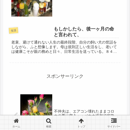
小物、キッチン用品のジョーズと豚？
アリクイかな？今週の我が家の天使と
して、台所にチョロチョロ登場して
い...
もしかしたら、後一ヶ月の命
生活
と言われて、
老衰、避けて通れない人生の最終段階、自分の飼い犬の世話を
しながら、ふと想像します。母は規則正しい生活をし、老いて
は健康こそが親の務めと日々、日常生活を送っている。８４年
間、朝食を抜いた事もないだろう。娘が心配をかけて、しらじ
らと空ける朝を迎...
スポンサーリンク
不仲夫は、エアコン壊れたままコロ
ナの夏に突入・・バナナ追加で宅急
便、オクラ肉巻き作る。
ホーム
検索
トップ
サイドバー