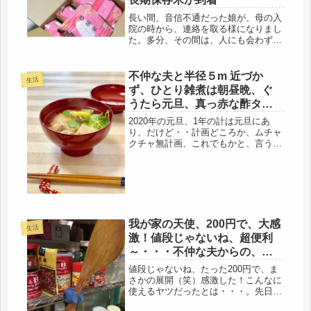
長い間、音信不通だった娘が、母の入
院の時から、連絡を取る様になりまし
た。多分、その間は、人にも会わず、
引きこもっていたであろうと想像して
いるのですが、その事については、お
互い、口に出さないので、分かりませ
不仲な夫と半径５m 近づか
生活
んが、分からなくてよいこともあるの
ず、ひとり雑煮は朝昼晩、ぐ
で...
うたら元旦、真っ赤な酢タ
コ。
2020年の元旦、1年の計は元旦にあ
り、だけど・・計画どころか、ムチャ
クチャ無計画、これでもかと、言うぐ
らい、ぐうたらな一日を送りました。
やったこと。年末の3日分の洗濯と、
雑煮を作っただけ（笑）100歩ぐらい
しか歩いてないと思う。ほぼほぼ、...
我が家の天使、200円で、大感
生活
激！値段じゃないね、超便利
～・・・不仲な夫からの、今
日のクレーム。
値段じゃないね、たった200円で、ま
さかの展開（笑）感激した！こんなに
使えるヤツだったとは・・・。先日、
表参道のフライングタイガーで買った