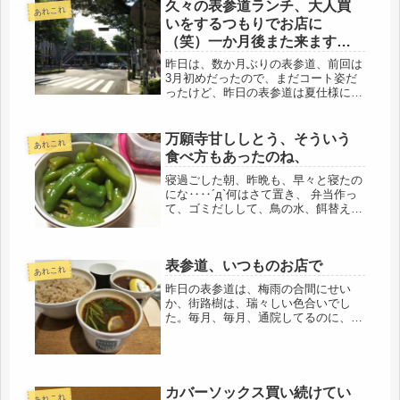
久々の表参道ランチ、大人買
あれこれ
いをするつもりでお店に
（笑）一か月後また来ます＾
＾
昨日は、数か月ぶりの表参道、前回は
3月初めだったので、まだコート姿だ
ったけど、昨日の表参道は夏仕様に変
わってました。午後からの診察ギリで
出かけたので、暑かったです。待ち時
間は少なく、6人待ちでした(*^^)vしっ
万願寺甘ししとう、そういう
あれこれ
かし、若い子は、元気だよね(...
食べ方もあったのね、
寝過ごした朝、昨晩も、早々と寝たの
にな‥‥´д`何はさて置き、 弁当作っ
て、ゴミだしして、鳥の水、餌替え
て、日焼け止めだけ塗って、間に合わ
せ、バスに、バスと電車の連携が悪い
ので、それが、なんとも惜しい事だ。
表参道、いつものお店で
一昨日、万願寺ししとうを買った。
あれこれ
最...
昨日の表参道は、梅雨の合間にせい
か、街路樹は、瑞々しい色合いでし
た。毎月、毎月、通院してるのに、表
参道ランチは、いつも同じ店、開拓意
欲ゼロだわ、アップル社の前の出口か
ら、ササッと病院に。午後の受付、診
察室は16あり、そのひとつの15番め、
即...
カバーソックス買い続けてい
あれこれ