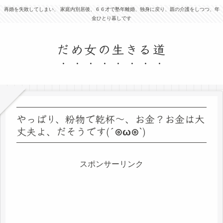
再婚を失敗してしまい、 家庭内別居後、６６才で塾年離婚、独身に戻り、親の介護をしつつ、年
金ひとり暮しです
だめ女の生きる道
やっぱり、粉物で乾杯〜、お金？お金は大
丈夫よ、だそうです(´⊙ω⊙`)
スポンサーリンク