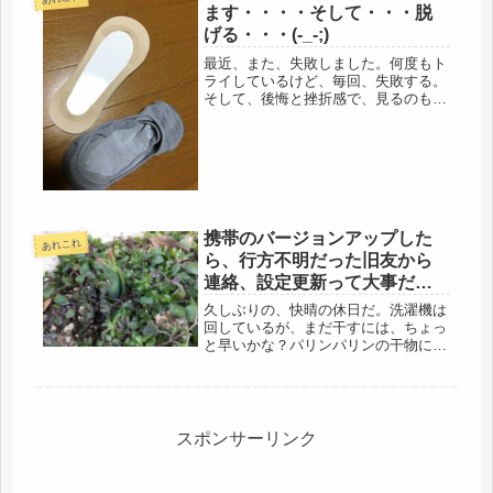
ます・・・・そして・・・脱
げる・・・(-_-;)
最近、また、失敗しました。何度もト
ライしているけど、毎回、失敗する。
そして、後悔と挫折感で、見るのもイ
ヤになってます。61才のオバサンの通
勤着、大抵、パンツスタイルで出勤し
ています。これから夏は、七分丈から
６分丈、太ったけど、手足には肉が
つ...
携帯のバージョンアップした
あれこれ
ら、行方不明だった旧友から
連絡、設定更新って大事だわ
ぁ（＾_＾）・・
久しぶりの、快晴の休日だ。洗濯機は
回しているが、まだ干すには、ちょっ
と早いかな？パリンパリンの干物にな
りそうだ。でも、お日様の日差しが暖
かい。ゴミ出しのついでに、秋に植え
た球根をのぞいた。雪はまだ残ってい
るが、もう芽が出ていた。こうして、
ま...
スポンサーリンク