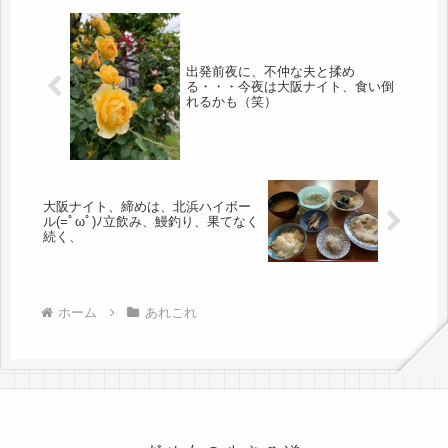
出発前夜に、不仲な夫と揉め
る・・・今夜は大阪ナイト、食い倒
れるかも（笑）
大阪ナイト、締めは、北浜ハイボー
ル(=ﾟωﾟ)ﾉ立飲み、鰻釣り、果てなく
続く、
ホーム
あれこれ