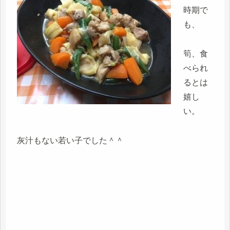
時期で
も、
筍、食
べられ
るとは
嬉し
い。
灰汁もない若い子でした＾＾