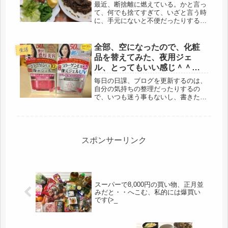
ごはん
最近、断捨離に燃えている。かと言っ
て、何でも捨てすぎて、いざと言う時
に、手元にないと不便だったりするの
だけど、果たして、コレがどうしても
必要なのか、以前は必要でも、今現在
は？62才になって、なんでかわからな
全部、空になったので、化粧
生活
いけど・・・万が一、突然死でもし
品を替えてみた、夜用ジェ
た...
ル、とってもいい感じ＾＾チ
ンだけで出来る手抜き1品
毎日の日課、ブログを更新するのは、
自分の気持ちの整理だったりするの
で、いつも迷う事もないし、書きたい
事は、山ほどあるのに、珍しく今日
は、まとまらない。疲れているのかも
しれないです。お金の要ることって、
以前は、さぁ～何を買おうか・・・と
買い物...
スポンサーリンク
スーパーで8,000円の買い物、正月並
みだと・・へこむ、私的には爆買い
です(>_