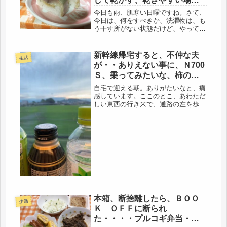
探し。
今日も雨、肌寒い日曜ですね。さて、
今日は、何をすべきか、洗濯物は、も
う干す所がない状態だけど、やってお
かないとなぁ・・・梅雨だものね、台
風が来ているらしいし・・・さて、干
し場所探しだ。乾燥機？夫の整髪剤の
新幹線帰宅すると、不仲な夫
生活
匂いが沁みついているので、アウ
が・・ありえない事に、Ｎ700
ト。・...
Ｓ、乗ってみたいな、柿の葉
すし食べる。
自宅で迎える朝。ありがたいなと、痛
感しています。ここのとこ、あわただ
しい東西の行き来で、通路の左を歩い
たり、右を歩いたり、さて、どっちだ
っけ？歩いていい方は？もう、分けわ
かんないわ・・・考え込みながら
（笑）昨夜は遅くに帰ってきました。
とりあ...
本箱、断捨離したら、ＢＯＯ
生活
Ｋ ＯＦＦに断られ
た・・・・プルコギ弁当・朝