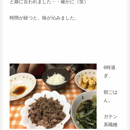
と娘に言われました・・確かに（笑）
時間が経つと、味が沁みました。
6時過
ぎ、
朝ごは
ん。
ガテン
系職種