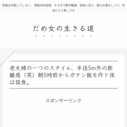
再婚を失敗してしまい、 家庭内別居後、６６才で塾年離婚、独身に戻り、親の介護をしつつ、年
金ひとり暮しです
だめ女の生きる道
老夫婦の一つのスタイル、半径5m外の距
離感（笑）朝5時前からガテン飯を作り夜
は孤食。
スポンサーリンク