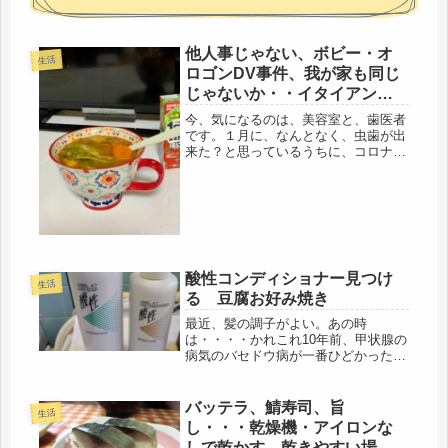
他人事じゃない、ボビー・オ
生活
ロゴンDV事件、我が家も同じ
じゃないか・・イタイアンパ
セリ、パクチー育つ
今、気になるのは、美容室と、歯医者
です。１月に、なんとなく、虫歯が出
来た？と思っているうちに、コロナを
考えると、ビビッて・・行けてないで
す。ちょっと、怖いよね。子供の頃か
ら、歯は丈夫だったので、24歳まで、
虫歯なし。いい加減な歯磨きでも、
平...
酸性コンディショナー見つけ
生活
る 豆腐お好み焼き
最近、髪の調子がよい。あの時
は・・・・かれこれ10年前、甲状腺の
病気のバセドウ病が一番ひどかった時
は、お岩さんのように、ズボッ、ズボ
ッ、と髪は抜けて、恐ろしい事になっ
た。体調も、３歩、歩いても、息切れ
バッテラ、鯖寿司、旨
生活
で、通勤電車に速足で飛び乗った時
し・・・乾燥機・アイロンな
は、失神...
しで乾かす、乾きやすい場所