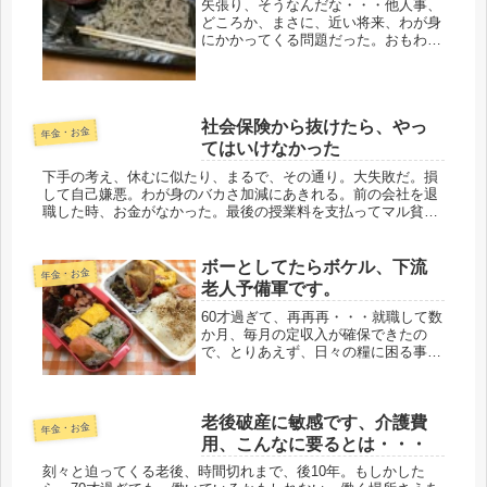
矢張り、そうなんだな・・・他人事、
どころか、まさに、近い将来、わが身
にかかってくる問題だった。おもわ
ず、身が引き締まる思いだ。ＧＹＡ
Ｏ！の無料配信で、ガイアの夜明けの
再放送を見た。タイトルは【どう生き
る？“シングル”社会】「一人暮らし」
社会保険から抜けたら、やっ
の生...
年金・お金
てはいけなかった
下手の考え、休むに似たり、まるで、その通り。大失敗だ。損
して自己嫌悪。わが身のバカさ加減にあきれる。前の会社を退
職した時、お金がなかった。最後の授業料を支払ってマル貧。
それで、絶対、病気にならないと誓い、健康保険に加入しませ
んでした。もちろ...
ボーとしてたらボケル、下流
年金・お金
老人予備軍です。
60才過ぎて、再再再・・・就職して数
か月、毎月の定収入が確保できたの
で、とりあえず、日々の糧に困る事は
無くなった。本当にありがたいと、実
感する毎日だ。こんなバアサンを雇っ
て、失敗した、まずかったと後悔して
老後破産に敏感です、介護費
いるだろうけど、高齢者をむやみに首
年金・お金
切...
用、こんなに要るとは・・・
刻々と迫ってくる老後、時間切れまで、後10年。もしかした