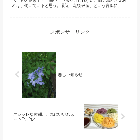
ら、70才過ぎても、働いているかもしれない。働く場所さえあ
れば、働いていると思う。最近、老後破産、という言葉に、過
剰な程に、反応してしまう。2500万あっても、老後破産、3000
万あっ...
スポンサーリンク
悲しい知らせ
オシャレな素麺、これはいいわぁ
～ヽ(^。^)ノ