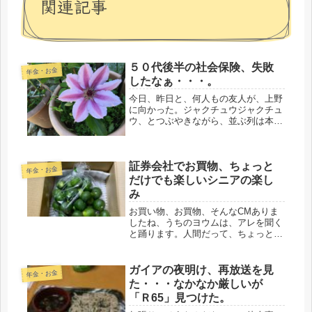
関連記事
５０代後半の社会保険、失敗
年金・お金
したなぁ・・・。
今日、昨日と、何人もの友人が、上野
に向かった。ジャクチュウジャクチュ
ウ、とつぶやきながら、並ぶ列は本
日、200人待ちだとか。行こうと思っ
てたけど、こりゃ大変そうだ。３年前
に福島で開催された時、行っときゃよ
証券会社でお買物、ちょっと
かったナ。あの時、なにしてたっ
年金・お金
け・・...
だけでも楽しいシニアの楽し
み
お買い物、お買物、そんなCMありま
したね、うちのヨウムは、アレを聞く
と踊ります。人間だって、ちょっとワ
クワクする。今日は、そんなお買物に
行ってきました。と言っても、軍資金
は、少額。私の場合は、再婚を失敗し
ガイアの夜明け、再放送を見
年金・お金
たので、夫とは名ばかりの夫。一人
た・・・なかなか厳しいが
で、...
「Ｒ65」見つけた。