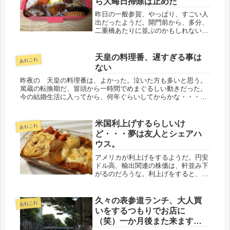
ら大晦日掃除は止めた
昨日の一般参賀、やっぱり、すごい人
出だったようだ。開門前から、多分、
二重橋あたりに並ぶのかもしれない
が、２万人が並んだとのこと。やっぱ
り・・・国民が、平成の今上天皇を、
お慕いしている、という現れなんだろ
天皇の料理番、遅すぎる事は
あれこれ
うな。特に、美智子皇后のお優しいお
ない
顔を...
昨夜の 天皇の料理番は、よかった。泣いた方も多いと思う。
篤蔵の転換期だ、冒頭から一時間でめまぐるしい動きだった。
今の結婚生活に入ってから、何年ぐらいしてからかな・・・悲
しい、辛いでは泣かなくなくなり、感動した時のみ涙が出るの
で、昨夜はボロボ...
米国利上げするらしいけ
あれこれ
ど・・・夢は友人とシェアハ
ウス。
アメリカが利上げをするようだ。円安
ドル高、輸出関連の株価は、軒並み下
がるのだろうな。利上げをすると、設
備投資にまわらない、という事は、景
気が悪くなるわけだけど、金持ちは投
資に励む、またリーマンみたいな事に
久々の表参道ランチ、大人買
あれこれ
ならなきゃいいけど・・・。日本まで
いをするつもりでお店に
景...
（笑）一か月後また来ます＾