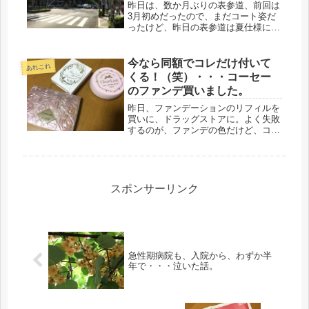
＾
昨日は、数か月ぶりの表参道、前回は
3月初めだったので、まだコート姿だ
ったけど、昨日の表参道は夏仕様に変
わってました。午後からの診察ギリで
出かけたので、暑かったです。待ち時
間は少なく、6人待ちでした(*^^)vしっ
今なら同額でコレだけ付いて
あれこれ
かし、若い子は、元気だよね(...
くる！（笑）・・・コーセー
のファンデ買いました。
昨日、ファンデーションのリフィルを
買いに、ドラッグストアに。よく失敗
するのが、ファンデの色だけど、コレ
はちょうどよかったので、気に入って
います。ところが、なんと！リフィル
が3,000円なのに、今なら同額でコレ
だけ付いてくる・・・との事で、即...
スポンサーリンク
急性期病院も、入院から、わずか半
年で・・・泣いた話。