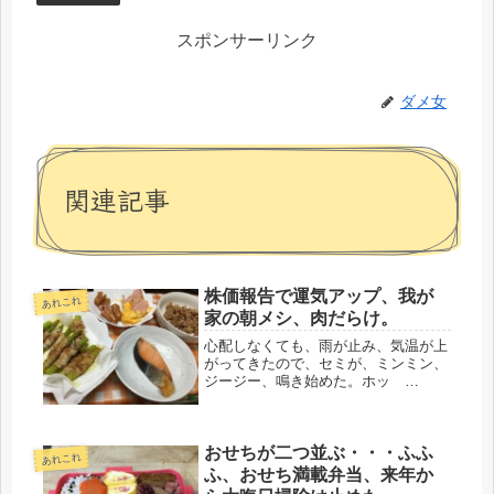
スポンサーリンク
ダメ女
関連記事
株価報告で運気アップ、我が
あれこれ
家の朝メシ、肉だらけ。
心配しなくても、雨が止み、気温が上
がってきたので、セミが、ミンミン、
ジージー、鳴き始めた。ホッ
(*^_^*) よかった。庭の鉢物は、キリ
ンソウなど、勝手に寄せ植えになって
いるが、何年も鉢から出して、根っこ
おせちが二つ並ぶ・・・ふふ
を整理していない。たまに、雑草を
あれこれ
引...
ふ、おせち満載弁当、来年か