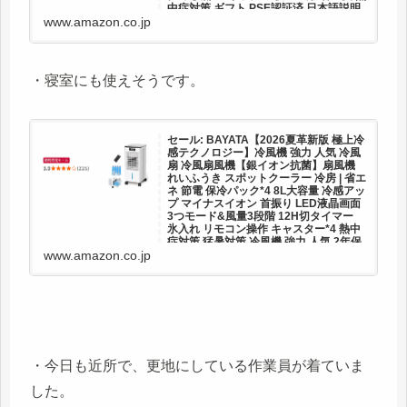
中症対策 ギフト PSE認証済 日本語説明
書
www.amazon.co.jp
冷風機 冷風扇 【2025年革新アップ 極上の冷感
届け 10L大容量】静音 首振り 冷風モード 風量6
段階 10.0L水タンク 12時間切タイマー パネル操
作 リモコン式 上部給水 保冷パック キャスター
付き 45W省エネ スポットクーラー...
・寝室にも使えそうです。
セール: BAYATA【2026夏革新版 極上冷
感テクノロジー】冷風機 強力 人気 冷風
扇 冷風扇風機【銀イオン抗菌】扇風機
れいふうき スポットクーラー 冷房 | 省エ
ネ 節電 保冷パック*4 8L大容量 冷感アッ
プ マイナスイオン 首振り LED液晶画面
3つモード&風量3段階 12H切タイマー
氷入れ リモコン操作 キャスター*4 熱中
症対策 猛暑対策 冷風機 強力 人気 2年保
証
www.amazon.co.jp
BAYATA【2026夏革新版 極上冷感テクノロジ
ー】冷風機 強力 人気 冷風扇 冷風扇風機 【銀イ
オン抗菌】省エネ 節電 保冷パック*4 8L大容量
冷感アップ マイナスイオン 首振り スポットクー
ラー 冷房 LED液晶画面 3つモード&...
・今日も近所で、更地にしている作業員が着ていま
した。