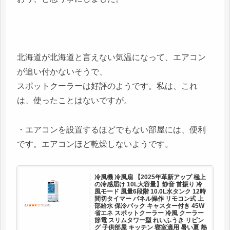
北海道が北海道と言えない気温になって、エアコン
が追い付かないそうで、
スポットクーラーは好評のようです。私は、これ
は、使ったことはないですが。
・エアコンを設置するほどでもない部屋には、便利
です。エアコンほど乾燥しないようです。
冷風機 冷風扇 【2025年革新アップ 極上
の冷感届け 10L大容量】静音 首振り 冷
風モード 風量6段階 10.0L水タンク 12時
間切タイマー パネル操作 リモコン式 上
部給水 保冷パック キャスター付き 45W
省エネ スポットクーラー 冷風 クーラー
節電 スリムタワー型 れいふうき リビン
グ 子供部屋 キッチン 寝室適用 暑い夏 熱