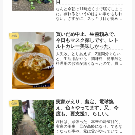
日
なんと今朝は11時近くまで寝てしまっ
た。寝れるというのはよい事かもしれ
ない。さすがに、スッキリ目が覚め
た。しかし、「今日すること」は、果
たして全てクリアできるのだろうか。
朝一番に、鳥の世話と、冷蔵庫の棒タ
買いだめ中止、生協頼みで、
生活
ラの水を替えることから始まるまず、
今日もマスク探しです、レト
昨...
ルトカレー美味しかった、
大失敗、とりあえず、2週間分ぐらい
と、生活用品やら、調味料、簡単酢と
料理用のお酒が無くなったので、買っ
て、帰宅していたら、重すぎて、肩が
ガチガチ、首から、頭、目も痛いし、
買いだめ、中止。お金も要るし、だい
いち、生協宅配で解決するでしょ？と
い...
実家がえり、剪定、電球換
生活
え、色々やってます、又、今
度も、要支援1、らしい。
昨日は、頑張った、本来の帰省目的、
実家の用事、母が高齢になり、できな
くなった事や、元は父がやっていて、