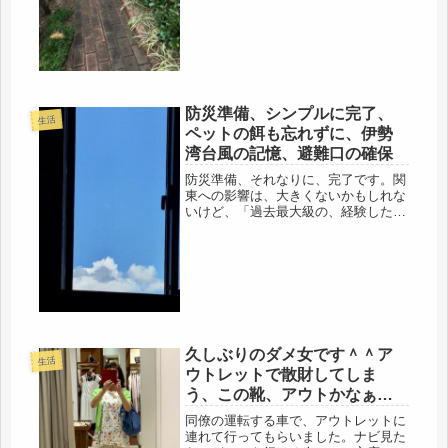
引き継いだ事、色々ある。母はリスト
に書いているが、へっ！？という位、
一瞬で解決するのもあれば、庭仕事な
ど、なかなかハードなのもある。植木
屋...
防災準備、シンプルに完了、
生活
ペットの餌も忘れずに、伊勢
湾台風の記憶、避難口の確保
防災準備、それなりに、完了です。関
東への影響は、大きくないかもしれな
いけど、「過去最大級の、経験したこ
とのない大きさ」「伊勢湾台風並み」
これを聞いたら、気が引き締まる。伊
勢湾台風、知ってますよ。紀伊半島、
大阪で体験済。窓から眺めていたら、
公...
久しぶりのダメ女です＾＾ア
生活
ウトレットで散財してしま
う、この靴、アウトかなぁ
～？
同僚の運転する車で、アウトレットに
連れて行ってもらいました。ナビ見た