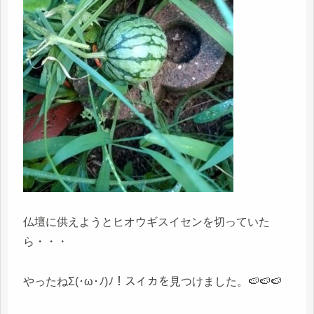
仏壇に供えようとヒオウギスイセンを切っていた
ら・・・
やったねΣ(･ω･ﾉ)ﾉ！スイカを見つけました。🍉🍉🍉