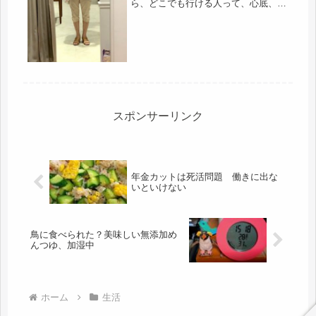
ら、どこでも行ける人って、心底、尊
敬します。そして、楽しい一日、心の
洗濯日でした。お金は、使ってしまっ
たけど・・・15,000円の散財でした(´ﾟ
дﾟ｀)小雨が降ったり止ん...
スポンサーリンク
年金カットは死活問題 働きに出な
いといけない
鳥に食べられた？美味しい無添加め
んつゆ、加湿中
ホーム
生活