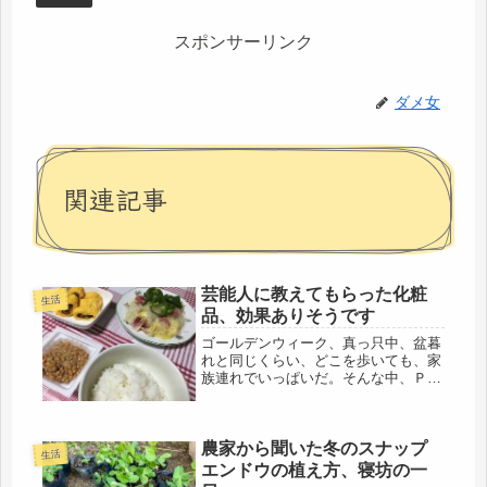
スポンサーリンク
ダメ女
関連記事
芸能人に教えてもらった化粧
生活
品、効果ありそうです
ゴールデンウィーク、真っ只中、盆暮
れと同じくらい、どこを歩いても、家
族連れでいっぱいだ。そんな中、ＰＣ
の前で、ひとり孤独に職探しとは、な
んと因果な人生だこと、情けなくな
る。他人は他人、我が道を行くべし、
農家から聞いた冬のスナップ
を掲げているものの、もしかして、こ
生活
の性...
エンドウの植え方、寝坊の一