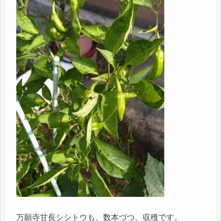
万願寺甘長シシトウも、数本づつ、収穫です。