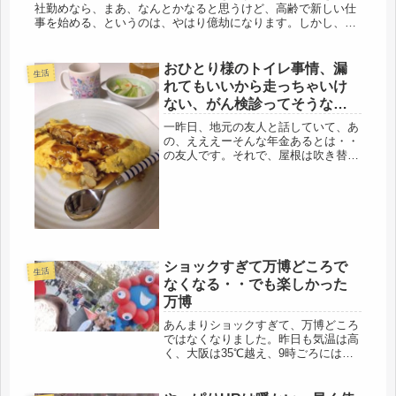
社勤めなら、まあ、なんとかなると思うけど、高齢で新しい仕
事を始める、というのは、やはり億劫になります。しかし、グ
ダグダ言ってられない、やらねばならぬ。来月、月初から娘の
実習が始まるので...
おひとり様のトイレ事情、漏
生活
れてもいいから走っちゃいけ
ない、がん検診ってそうな
の？
一昨日、地元の友人と話していて、あ
の、えええーそんな年金あるとは・・
の友人です。それで、屋根は吹き替え
たの？「まだまだ、まだ順番待ち、」
「被害のひどい人からだから、今年は
台風まだ来てないしね」そうなんだ、
すごい待つんだね、「○○ちゃんに教
え...
ショックすぎて万博どころで
生活
なくなる・・でも楽しかった
万博
あんまりショックすぎて、万博どころ
ではなくなりました。昨日も気温は高
く、大阪は35℃越え、9時ごろには、
冷房ON・・・しようと思ったら、最
初、羽は開くのだけど、また静かに閉
じてしまう。いつもの街の電気屋に慌