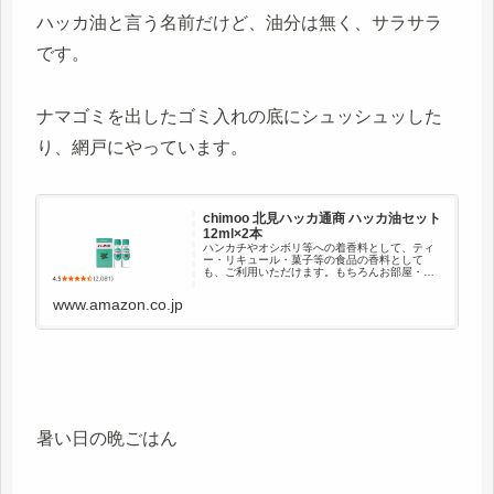
ハッカ油と言う名前だけど、油分は無く、サラサラ
です。
ナマゴミを出したゴミ入れの底にシュッシュッした
り、網戸にやっています。
chimoo 北見ハッカ通商 ハッカ油セット
12ml×2本
ハンカチやオシボリ等への着香料として、ティ
ー・リキュール・菓子等の食品の香料として
も、ご利用いただけます。もちろんお部屋・ト
イレの芳香、お疲れの時は、お風呂に数滴な
ど、アロマオイルとしてもご使用ください。リ
www.amazon.co.jp
ラックスタイムに、さわやかなミント...
暑い日の晩ごはん