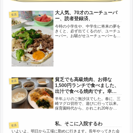
大人気、70才のユーチューバ
生活
ー、読者登録済、
今時の小学生や、中学生に将来の夢を
きくと、必ず出てくるのが、ユーチュ
ーバー。お騒がせユーチューバーも居
れば、思わず、時間を忘れて見てしま
うのもあるけど・・・友人の中学１年
の子供など、孫じゃないですよ、子供
です。半日、ずっと見てるらしく、勉
強...
貧乏でも高級焼肉、お得な
生活
1,500円ランチで食べました、
出汁で食べる焼肉です。幸せ
です(=ﾟωﾟ)ﾉ
半年ぶりのご無沙汰でした。春に、三
崎マグロ切符で、遊びに行って以来。
保育園時代から、かれこれ20年か
ぁ・・。お互い働く母さんで、がむし
ゃらに飛ばしてきたけど、ここに来
て、共に、60才を超え、これからは、
私、そこに入院するわ
生活
エンジョイしようねと、そう言いなが
いよいよ、明日から工場に勤めに行きます。長年やってきた会
らも...