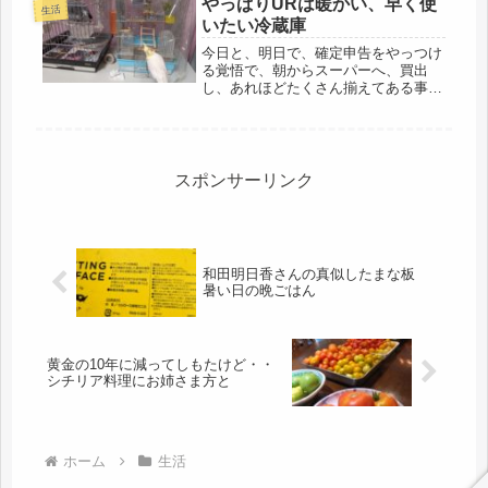
やっぱりURは暖かい、早く使
生活
てて電話。こうやってみて、そした
いたい冷蔵庫
ら...
今日と、明日で、確定申告をやっつけ
る覚悟で、朝からスーパーへ、買出
し、あれほどたくさん揃えてある事務
用品の段ボールが、見つから
ず、、、、昨夜チラッと見つけた筈な
のに(・_・;)スーパーで、最初に買っ
たのが、インコのレタスだけ、早く自
炊したい...
スポンサーリンク
和田明日香さんの真似したまな板
暑い日の晩ごはん
黄金の10年に減ってしもたけど・・
シチリア料理にお姉さま方と
ホーム
生活