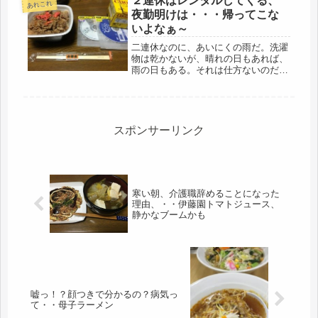
２連休はレンタルしてくる、
あれこれ
夜勤明けは・・・帰ってこな
いよなぁ～
二連休なのに、あいにくの雨だ。洗濯
物は乾かないが、晴れの日もあれば、
雨の日もある。それは仕方ないのだけ
どね・・・・大きなオマケが付いてく
る。現場仕事の夫も、同じく休みとな
った。娘は夜勤・夜勤明けと、当分、
帰って来ない。若いって恐ろしい体力
だ...
スポンサーリンク
寒い朝、介護職辞めることになった
理由、・・伊藤園トマトジュース、
静かなブームかも
嘘っ！？顔つきで分かるの？病気っ
て・・母子ラーメン