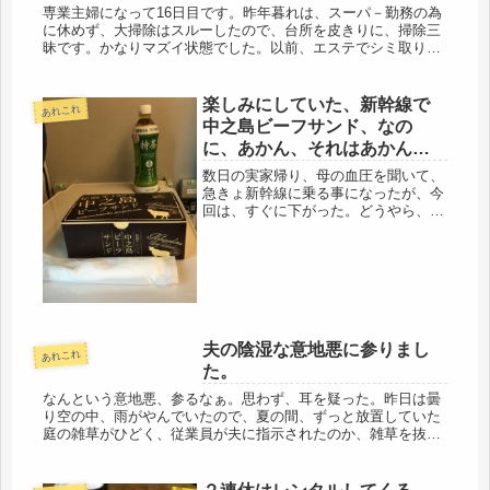
専業主婦になって16日目です。昨年暮れは、スーパ－勤務の為
に休めず、大掃除はスルーしたので、台所を皮きりに、掃除三
昧です。かなりマズイ状態でした。以前、エステでシミ取りの
モニターをして、とってもらったのですが、可笑しなもので、
シミがなくなる...
楽しみにしていた、新幹線で
あれこれ
中之島ビーフサンド、なの
に、あかん、それはあかんだ
ろ・・・。
数日の実家帰り、母の血圧を聞いて、
急きょ新幹線に乗る事になったが、今
回は、すぐに下がった。どうやら、降
圧薬が切れていたらしい。程度にもよ
るけど、飲み始めると、飲み続けない
と、いけないのが降圧薬。怖い
な・・・。早めに通院して、ストック
しておく...
夫の陰湿な意地悪に参りまし
あれこれ
た。
なんという意地悪、参るなぁ。思わず、耳を疑った。昨日は曇
り空の中、雨がやんでいたので、夏の間、ずっと放置していた
庭の雑草がひどく、従業員が夫に指示されたのか、雑草を抜い
ていた。現場に出れない時など、作業場も含めて狭い庭なの
で、雑草抜きも仕事...