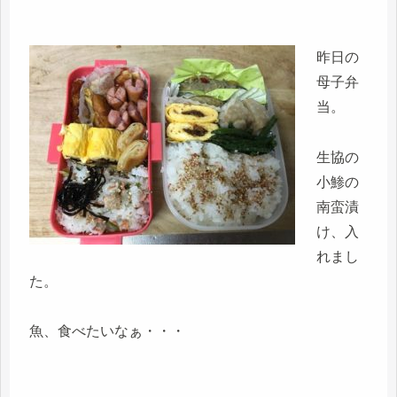
昨日の
母子弁
当。
生協の
小鯵の
南蛮漬
け、入
れまし
た。
魚、食べたいなぁ・・・