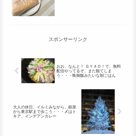
次々とあるものなのね。新たなスター
トかぁ、頑張ってね、とは言ったもの
の、60代で、一から覚えるの、大変...
スポンサーリンク
おお、なんと！ ＧＹＡＯ！で、無料
配信やってるぞ、また観てしま
う・・・晩御飯みたいな朝ごはん
大人の休日、イルミみながら、銀座
から東京駅まで歩こう・・・〆はト
キア、インデアンカレー