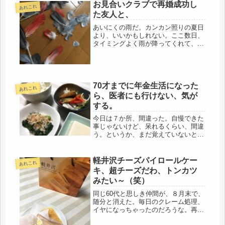
お見合いクラブで再婚成功し
あれこれ
た友人と、
あいにくの雨だ。カンカン照りの夏日
より、いいかもしれない。ここ数日、
タイミングよく雨が降ってくれて、庭
木の水やりはパス出来てるし、水不足
も少し解消できたかも。さて、今日は
友人宅に遊びに行く。先日、20年振り
に再会したお姉さま、リサイクルの
プ...
70才までに年金生活になった
あれこれ
ら、医者にも行けない、気が
する。
今日は７か所、間違った。自慢できた
事じゃないけど、呆れるくらい、間違
う。というか、まだ覚えていないとい
うのが現状。でも、明日、６か所に減
ったら、それでも進歩だ。・・・と思
う。ところが、明日は休日だ。一晩、
軽井沢チーズパイロールケー
あれこれ
寝ただけで記憶が消えていくのに、二
キ、超チーズだわ、トンカツ
晩...
みたい～（笑）
同じ60代と思しき仲間が、８月末で、
随分と消えた。毎日のクレーム処理、
イヤになっちゃったのだろうな。再就
職先も決まっているそうだ。そんなに