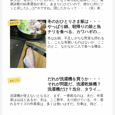
康診断の結果通知が来た。あまりにひどいので、静かに封にソ
ッと戻した(-_-;)アホですね。隠したからって・・・（笑）来
週、近所の病院で、血圧で受診する予約を入れたので、これ
は、今後、長...
冬のおひとりさま飯は・・・
あれこれ
やっぱり鍋、朝帰りの娘と魚
チリを食べる、カワハギの皮
を剥ぐ。
冬はお鍋、不足しがちな野菜も摂れる
し、こんな有難いものはないが、ここ
のとこ、なかなか二人で食べる機会が
なかった。昨夜は、朝帰りの娘が一
日、寝ていたようで、・・・一日、寝
れるものなんだなぁ・・・・(・o・)一
緒に夕食になった。久しぶりに、う
お...
だれが洗濯機を買うか・・・
あれこれ
それが問題だ、洗濯乾燥機？
洗濯機だけ？当分、タライ生
活です。
洗濯機が使えないとなると、まず、一番困るのは、夫だ。作業
着は山ほどあるが、夫は、ここ数年、太り続けている。今、着
れるサイズの作業着は、多くは無いはずだ。仕事は、殆ど、従
業員が動いているので、自分はトラックで寝ているらしい。現
場でそれを見かけ...