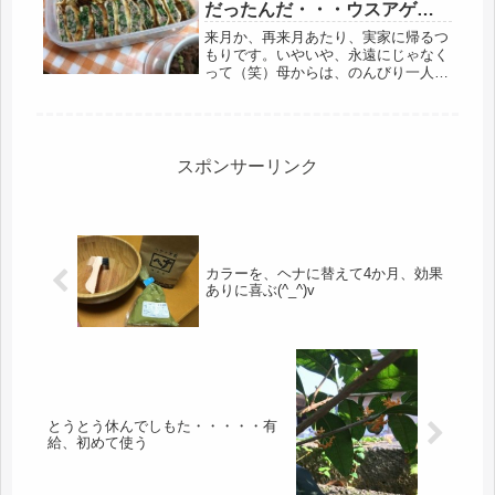
だったんだ・・・ウスアゲ餃
子
来月か、再来月あたり、実家に帰るつ
もりです。いやいや、永遠にじゃなく
って（笑）母からは、のんびり一人で
暮らしたい、〇〇ちゃんが帰ってくる
と、血圧が上がる、娘が結婚するまで
は、しっかり見守らないとダメ、そん
な理由で、お戻りの許可は出ていない
の...
スポンサーリンク
カラーを、ヘナに替えて4か月、効果
ありに喜ぶ(^_^)v
とうとう休んでしもた・・・・・有
給、初めて使う