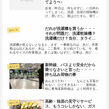
てよう〜♪
反省。昨日は、何もせずに、一日終わ
ってしまった。洗濯、自室の掃除機か
け、買いだし、後はひたすら、寝てま
した。食べたら寝る、という体質にな
ったようで、ちょっと怖い。休日のお
昼でさえも、食べた途端だもの
だれが洗濯機を買うか・・・
あれこれ
ね・・・(ーー;)とりあえず、寝てしま
それが問題だ、洗濯乾燥機？
うの...
洗濯機だけ？当分、タライ生
活です。
洗濯機が使えないとなると、まず、一番困るのは、夫だ。作業
着は山ほどあるが、夫は、ここ数年、太り続けている。今、着
れるサイズの作業着は、多くは無いはずだ。仕事は、殆ど、従
業員が動いているので、自分はトラックで寝ているらしい。現
場でそれを見かけ...
新幹線、バスより安全だから
あれこれ
乗りなさいと言った・・・・
持ち込み荷物の事
あんまりだわ・・・・なんとも言葉が
出ない、ひどすぎるわ・・・新幹線、
特に東海道新幹線は、よく利用する。
つい先日も、まさに、今回の事件の車
両の席あたりに指定を取っていた。怖
いなと思うと同時に、それより、正義
高齢・独居の見守りサービ
あれこれ
心で犯人を阻止しようとして、お亡く
ス、もうコレしかない、ガス
な...