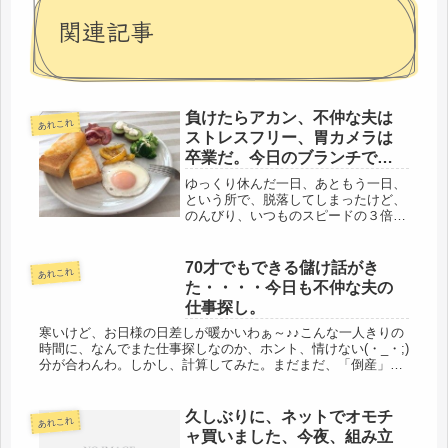
関連記事
負けたらアカン、不仲な夫は
あれこれ
ストレスフリー、胃カメラは
卒業だ。今日のブランチで
す。
ゆっくり休んだ一日、あともう一日、
という所で、脱落してしまったけど、
のんびり、いつものスピードの３倍く
らいスローで過ごしました。と言って
も、やらなくちゃいけない事は、しっ
かりとね。自営の請求書関係の仕事は
70才でもできる儲け話がき
あれこれ
したし、書類関係も整理した。洗濯日
た・・・・今日も不仲な夫の
和...
仕事探し。
寒いけど、お日様の日差しが暖かいわぁ～♪♪こんな一人きりの
時間に、なんでまた仕事探しなのか、ホント、情けない(・_・;)
分が合わんわ。しかし、計算してみた。まだまだ、「倒産」か
ら安全圏まで脱していないので、計算ばかりだ。夫が納期も守
らず、ゴ...
久しぶりに、ネットでオモチ
あれこれ
ャ買いました、今夜、組み立