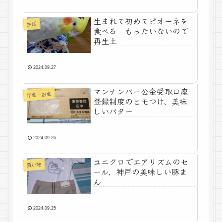
生まれて初めてピオーネを
生活
食べる もったいないので
再生土
2024.09.27
マンナンバー公金受取口座
年金・お金
登録制度のヒモつけ、美味
しいバター
2024.09.26
ユニクロでエアリズムのセ
買い物
ール、神戸の美味しい豚ま
ん
2024.09.25