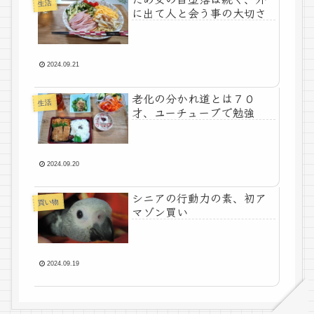
生活
に出て人と会う事の大切さ
2024.09.21
老化の分かれ道とは７０
生活
才、ユーチューブで勉強
2024.09.20
シニアの行動力の素、初ア
買い物
マゾン買い
2024.09.19