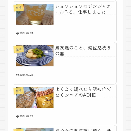
シュワシュワのジンジャエ
生活
ール作る、仕事しました
2024.09.24
男友達のこと、波佐見焼き
生活
の器
2024.09.22
よくよく調べたら認知症で
生活
なくシニアのADHD
2024.09.22
だめ女の自堕落は続く、外