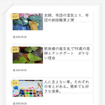
衣類、布団の湿気とり、布
生活
団の断捨離第２弾
2024.09.30
肥後橋の福吉兆で98歳の恩
料理
師とランチデート ボケな
い理由
2024.09.29
人に言えない事。それぞれ
生活
の考えがある。簡単でも好
きな食事。
2024.09.28